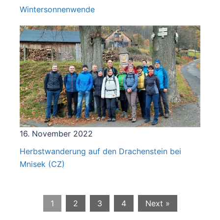
16. November 2022
Herbstwanderung auf den Drachenstein bei
Mnisek (CZ)
1
2
3
4
Next »