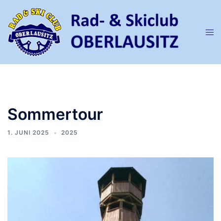
Zum
Inhalt
springen
Men
ums
Sommertour
1. JUNI 2025
2025