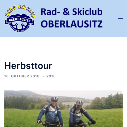
Zum
Inhalt
springen
Men
ums
Herbsttour
16. OKTOBER 2016
2016