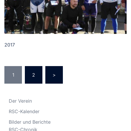
2017
Seitennummerierung
1
2
>
der
Beiträge
Der Verein
RSC-Kalender
Bilder und Berichte
RSC-Chronik