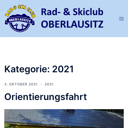
Zum
Inhalt
springen
Men
ums
Kategorie:
2021
3. OKTOBER 2021
2021
Orientierungsfahrt