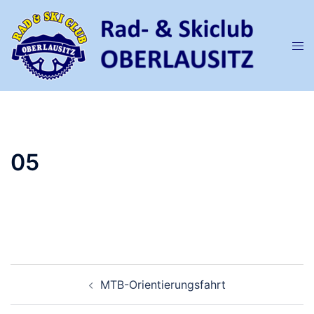
Zum
Inhalt
springen
Men
ums
05
Beitragsnavigation
MTB-Orientierungsfahrt