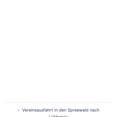
Beitragsnavigation
Vereinsausfahrt in den Spreewald nach
Lübbenau
Herbsttour
Der Verein