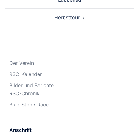
RSC-Kalender
Bilder und Berichte
RSC-Chronik
Blue-Stone-Race
Anschrift
Rad- & Skiclub Oberlausitz e.V.
Ziegelstraße 12
02779 Großschönau
Trainingszeiten MTB
Jeden Mittwoch ab 17:00 Uhr.
Treff: Druckerei Dünnbier in Großschönau.
Bei schlechtem Wetter, nach Absprache per